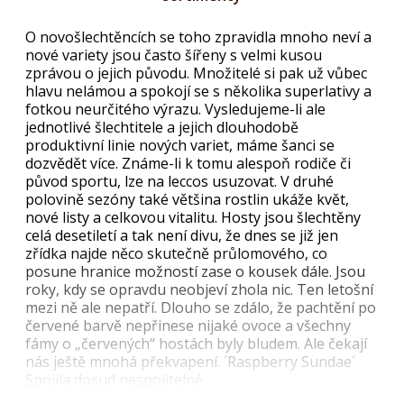
O novošlechtěncích se toho zpravidla mnoho neví a
nové variety jsou často šířeny s velmi kusou
zprávou o jejich původu. Množitelé si pak už vůbec
hlavu nelámou a spokojí se s několika superlativy a
fotkou neurčitého výrazu. Vysledujeme-li ale
jednotlivé šlechtitele a jejich dlouhodobě
produktivní linie nových variet, máme šanci se
dozvědět více. Známe-li k tomu alespoň rodiče či
původ sportu, lze na leccos usuzovat. V druhé
polovině sezóny také většina rostlin ukáže květ,
nové listy a celkovou vitalitu. Hosty jsou šlechtěny
celá desetiletí a tak není divu, že dnes se již jen
zřídka najde něco skutečně průlomového, co
posune hranice možností zase o kousek dále. Jsou
roky, kdy se opravdu neobjeví zhola nic. Ten letošní
mezi ně ale nepatří. Dlouho se zdálo, že pachtění po
červené barvě nepřinese nijaké ovoce a všechny
fámy o „červených“ hostách byly bludem. Ale čekají
nás ještě mnohá překvapení. ´Raspberry Sundae´
Spojila dosud nespojitelné