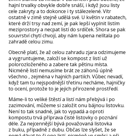
hajní trvalky obvykle dobře snáší, i když jsou listy
cele zakryty a to dokonce i ty stálezelené. Vítr
ostatně v zimě stejně udělá své. U květin v rabatech,
které drží trsy nad zemí, je pak lepší vyplnit listím
meziprostory a necpat listí do srdíček. Shora se pak
souvrství chytí chvojí, aby nám lupena nelítala po
zahradě celou zimu.
Obecně platí, že až celou zahradu zjara odzimujeme
a vygruntujeme, založí se kompost z listí už
polorozloženého a zabere tak pětinu místa.
Nicméně listí nemusíme brát ze záhonů úplně
všechno , zejména v hajních partiích. Vůbec nevadí,
když tam tu nejspodnější třetinu necháme, hajničky
to ocení, protože to je jejich přirozené prostředí.
Máme-li to veliké štěstí a listí nám přebývá i po
zazimování, můžeme si založit onu bájnou listovku.
Není to tak snadné, jak to vypadá a oproti
kompostu trvá příprava čisté listovky o poznání
déle. Za nejcennější bývá považovaná listovka
z buku, případně z dubu. Občas lze slyšet, že se
nemá dávat to či ono listí, nicméně ve směsi a při