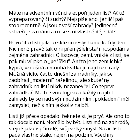
Máte na adventním věnci alespoň jeden list? Ať už
vypreparovaný či suchý? Nejspíše ano. Jehličí pak
stoprocentně. A jsou z vaší zahrady? Jedinečná
sklizeň je za námi a co se s ní vlastně děje dál?
Hovořit o listí jako o sklizni neslýcháme každý den.
Nicméně právě tak o ní přemýšleli staří hospodáři a
zejména zahradníci. O listovce, zemi, vniklé z listí, se
pak mluví jako o „peříčku“. Anžto je to zem lehká
kyprá, vzdušná a mnohá kvítka jí mají tuze rády.
Možná vidíte často dnešní zahradníky, jak se
zaobírají „moderní“ rašelinou, ale skutečný
zahradník na listí nikdy nezanevřel. Co teprve
zahrádkář. Má to svou logiku a každý majitel
zahrady by se nad svým podzimním „pokladem“ měl
zamyslet, než s ním jakkoliv naloží.
Listí již přece opadalo, řeknete si. Je pryč. Ale ono to
tak docela není. Nemělo by být. Listí má na zahradě,
stejně jako v přírodě, svůj velký smysl. Navíc listí
padá vlastně stále, nejen na podzim. Všechny