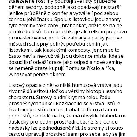
stálezelené rostliny pouštějí své listy průběžně
během sezóny, podobně jako opadávají nejstarší
jehlice průběžně z konifer a vytvářejí pod sebou
cennou jehličnatku. Spolu s listovkou jsou známy
tyto zeminy také coby „hrabanka“, anžto se na ně
jezdilo do lesů. Tato praktika je ale celkem po právu
pronásledována, protože zahrady a parky jsou ve
městech schopny pokrýt potřebu zemin jak
listovkami, tak klasickými komposty. Jenom se to
často neví a nevyužívá. Jsou dokonce místa, kde se
dosud listí odváží draze jako odpad a nové zeminy
se neméně draze kupují. Tomu se říkalo a říká,
vyhazovat peníze oknem.
Listový opad a z něj vzniklá humusová vrstva jsou
životně důležitou složkou většiny biotopů lesního
charakteru. Surový půdní kryt má celou řadu
prospěšných funkcí. Rozkládající se vrstva listů je
životním prostředím pro bohatou floru a faunu
podrostů, nehledě na to, že má obvykle blahodárné
důsledky pro půdní prostředí obecně. S trochou
nadsázky lze zjednodušeně říci, že stromy si touto
cestou upravují prostředí sami pro sebe, aby se jim