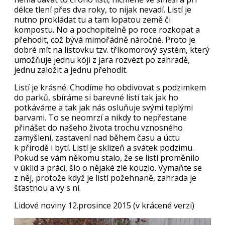
délce tlení přes dva roky, to nijak nevadí. Listí je
nutno prokládat tu a tam lopatou země či
kompostu. No a pochopitelně po roce rozkopat a
přehodit, což bývá mimořádně náročné. Proto je
dobré mít na listovku tzv. tříkomorový systém, který
umožňuje jednu kóji z jara rozvézt po zahradě,
jednu založit a jednu přehodit.
Listí je krásné. Chodíme ho obdivovat s podzimkem
do parků, sbíráme si barevné listí tak jak ho
potkáváme a tak jak nás osluňuje svými teplými
barvami. To se neomrzí a nikdy to nepřestane
přinášet do našeho života trochu vznosného
zamyšlení, zastavení nad během času a úctu
k přírodě i bytí. Listí je sklizeň a svátek podzimu.
Pokud se vám někomu stalo, že se listí proměnilo
v úklid a práci, šlo o nějaké zlé kouzlo. Vymaňte se
z něj, protože když je listí požehnaně, zahrada je
šťastnou a vy s ní.
Lidové noviny 12.prosince 2015 (v krácené verzi)