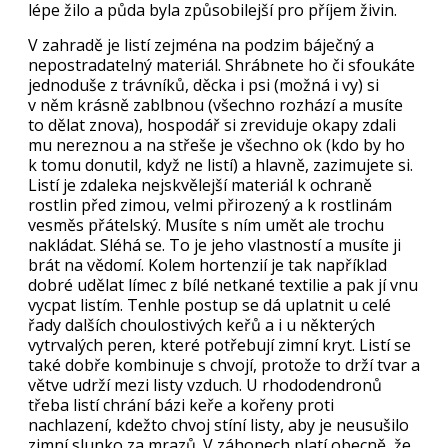
lépe žilo a půda byla způsobilejší pro příjem živin.
V zahradě je listí zejména na podzim báječný a
nepostradatelný materiál. Shrábnete ho či sfoukáte
jednoduše z trávníků, děcka i psi (možná i vy) si
v něm krásně zablbnou (všechno rozhází a musíte
to dělat znova), hospodář si zreviduje okapy zdali
mu nereznou a na střeše je všechno ok (kdo by ho
k tomu donutil, když ne listí) a hlavně, zazimujete si.
Listí je zdaleka nejskvělejší materiál k ochraně
rostlin před zimou, velmi přirozený a k rostlinám
vesměs přátelský. Musíte s ním umět ale trochu
nakládat. Sléhá se. To je jeho vlastností a musíte ji
brát na vědomí. Kolem hortenzií je tak například
dobré udělat límec z bílé netkané textilie a pak jí vnu
vycpat listím. Tenhle postup se dá uplatnit u celé
řady dalších choulostivých keřů a i u některých
vytrvalých peren, které potřebují zimní kryt. Listí se
také dobře kombinuje s chvojí, protože to drží tvar a
větve udrží mezi listy vzduch. U rhododendronů
třeba listí chrání bázi keře a kořeny proti
nachlazení, kdežto chvoj stíní listy, aby je neusušilo
zimní slunko za mrazů. V záhonech platí obecně, že