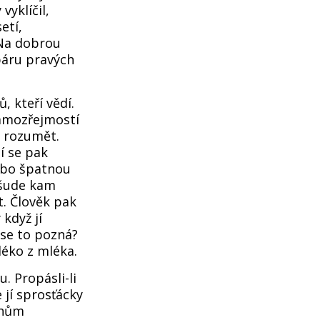
vyklíčil,
etí,
 Na dobrou
 páru pravých
, kteří vědí.
samozřejmostí
l rozumět.
í se pak
ebo špatnou
 všude kam
t. Člověk pak
když jí
k se to pozná?
léko z mléka.
. Propásli-li
 jí sprosťácky
chům