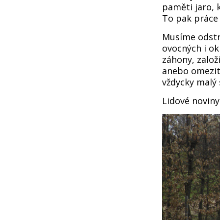
paměti jaro,
To pak práce
Musíme odstra
ovocných i o
záhony, založ
anebo omezit t
vždycky malý s
Lidové noviny