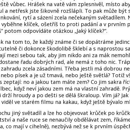
ještě vůbec. Hrášek na vatě vám zplesnivěl, místo aby 
l a netřesk jste šikovně rozšlápli. To pak může být s
rnkování, rytí a sázení zcela nečekaným světadílem.
i vyběhne klíček, ošetříš to proti padání a v prvním
eš“ potom odpovídáte otázkou „Jaký klíček?“.
ak na tom to, že každý známe či se dopátráme jedinců
otutelně či dokonce škodolibě šklebí a s naprostou 
jí mezi sebou tak, aby jim nikdo ani za mák nemoh
dostane řadu dobrých rad, ale nemá z toho nic. Tráp
zahradu zcela zásadními. Třeba jestli má dobrou n
íl nebo písek a je už tmavá, nebo ještě světlá? Totiž
ás zeptají: no a jakou tam máte zem? Co jim sakra říc
lbec, když neví jakou zem má na vlastní zahradě. Prý 
i drží hroudy a po dešti se dělá škraloup. Vím já? Ja
viděl ve starém filmu na kakau, když ještě bývalo m
chu jiný světadíl a lze ho objevovat krůček po krůčku
tství a naše ruce se nenaučily obdělávat zem, říkáme
 ta, co mají v cihelně), nezbývá než se k prvním úspě