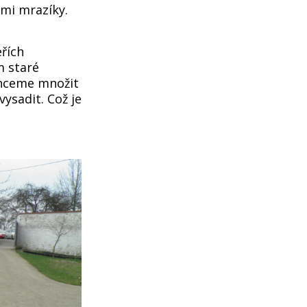
mi mrazíky.
řích
m staré
 chceme množit
vysadit. Což je