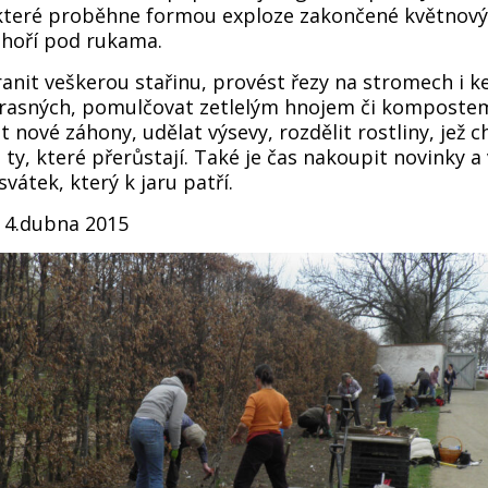
 které proběhne formou exploze zakončené květnový
 hoří pod rukama.
nit veškerou stařinu, provést řezy na stromech i ke
krasných, pomulčovat zetlelým hnojem či komposte
it nové záhony, udělat výsevy, rozdělit rostliny, jež
y, které přerůstají. Také je čas nakoupit novinky a 
vátek, který k jaru patří.
 4.dubna 2015