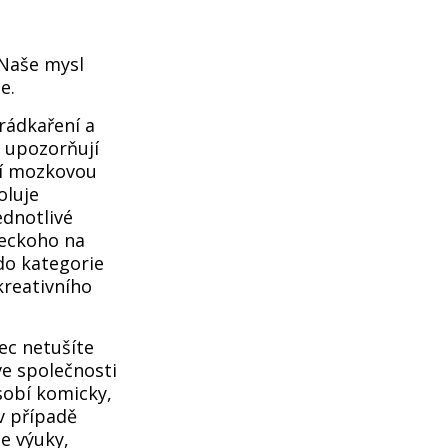
 Naše mysl
e.
rádkaření a
s upozorňují
ýší mozkovou
oluje
ednotlivé
leckoho na
do kategorie
kreativního
ec netušíte
ve společnosti
sobí komicky,
v případě
e výuky,