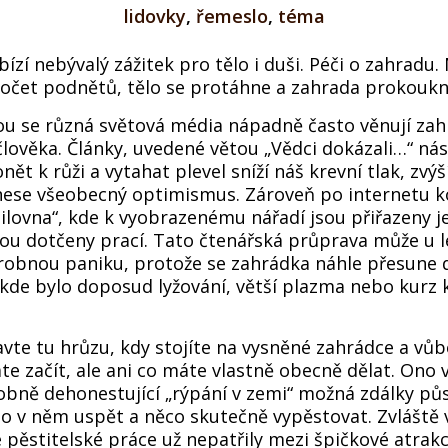
lidovky
,
řemeslo
,
téma
ízí nebývalý zážitek pro tělo i duši. Péči o zahradu.
očet podnětů, tělo se protáhne a zahrada prokoukn
u se různá světová média nápadně často věnují zah
 člověka. Články, uvedené větou „Vědci dokázali…“ ná
onět k růži a vytahat plevel sníží náš krevní tlak, zv
inese všeobecný optimismus. Zároveň po internetu k
ilovna“, kde k vyobrazenému nářadí jsou přiřazeny j
jsou dotčeny prací. Tato čtenářská průprava může u 
drobnou paniku, protože se zahrádka náhle přesune 
kde bylo doposud lyžování, větší plazma nebo kurz 
avte tu hrůzu, kdy stojíte na vysněné zahrádce a vůb
te začít, ale ani co máte vlastně obecně dělat. Ono 
obně dehonestující „rýpání v zemi“ možná zdálky pů
 to v něm uspět a něco skutečně vypěstovat. Zvláště 
 pěstitelské práce už nepatřily mezi špičkové atrakc