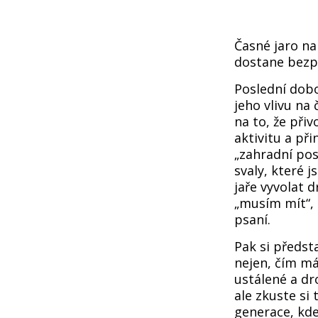
Časné jaro nab
dostane bezp
Poslední dobo
jeho vlivu na
na to, že přiv
aktivitu a př
„zahradní pos
svaly, které 
jaře vyvolat 
„musím mít“, 
psaní.
Pak si předst
nejen, čím má
ustálené a dr
ale zkuste si
generace, kde