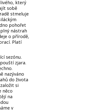
ivého, který
jít sobě
hradě stmeluje
 siláckým
adno pohořet
 plný nástrah
deje o přírodě,
rací. Platí
ící sezónu.
pouští zjara.
echno.
ně nazýváno
sahů do života
založit si
e něco
ějí na
řadou
 máme v