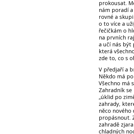
prokousat. Mo
nám poradí a 
rovné a skupi
o to více a už
řečičkám o h
na prvních ra
a učí nás být 
která všechno
zde to, co s 
V předjaří a 
Někdo má pory
Všechno má sv
Zahradník se 
„úklid po zim
zahrady, které
něco nového o
propásnout. Zk
zahradě zjara
chladných noc