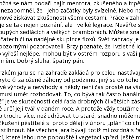
žná se nám podaří najít mentora, zkušeného a trpěl
nezapomněl, že i jeho začátky byly svízelné. Nebo na
nově získávat zkušenosti všemi cestami. Práce v za
ije se tak nejen poznání, ale i velké legrace. Nevěřte
loupých sedlácích a velkých bramborách. Můžete sn
jčatech či na nadějné skupince floxů. Svět zahrady je
pozornými pozorovateli. Brzy poznáte, že i vzletné i
 vyřeší nejlépe, mohou být v ostrém rozporu s vaší p
ohněm. Dobrý sluha, špatný pán.
brzkém jaru se na zahradě zakládá pro celou nastávaj
to či založené záhony od podzimu, jiný se do toho 
é výhody a nevýhody a někdy není čas prostě na vš
musí umět rozhodovat. To, co bývá tak často banál
ě“ je ve skutečnosti celá řada drobných či větších zá
 určí její tvář v daném roce. A protože vždy toužíme 
 trochu více, než udržovat to staré, snadno můžem
ušení pěstitelé si proto dělají v únoru „plán“ co cht
 stihnout. Ne všechna jara bývají totiž milosrdná s 
í, které lehounce popouštějí vegetaci vpřed. Ještě