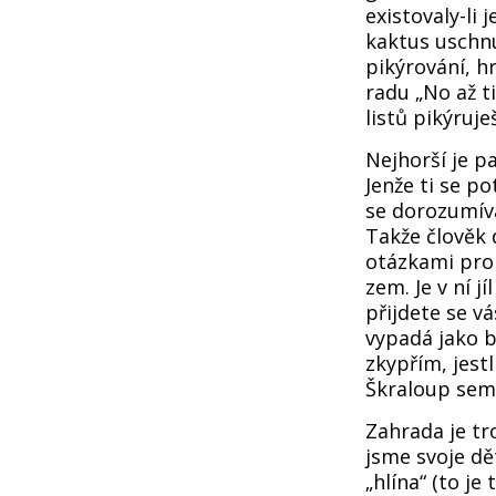
existovaly-li 
kaktus uschnu
pikýrování, h
radu „No až t
listů pikýruj
Nejhorší je p
Jenže ti se p
se dorozumíva
Takže člověk 
otázkami pro 
zem. Je v ní j
přijdete se v
vypadá jako b
zkypřím, jestl
Škraloup sem 
Zahrada je tro
jsme svoje dě
„hlína“ (to je