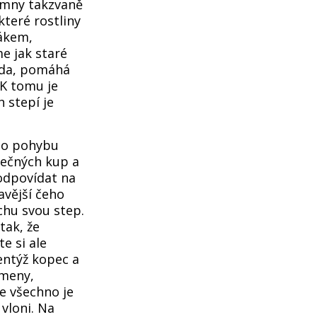
omny takzvaně
které rostliny
tákem,
e jak staré
řada, pomáhá
 K tomu je
 stepí je
u o pohybu
pečných kup a
odpovídat na
avější čeho
chu svou step.
ak, že
e si ale
entýž kopec a
ameny,
e všechno je
 vloni. Na