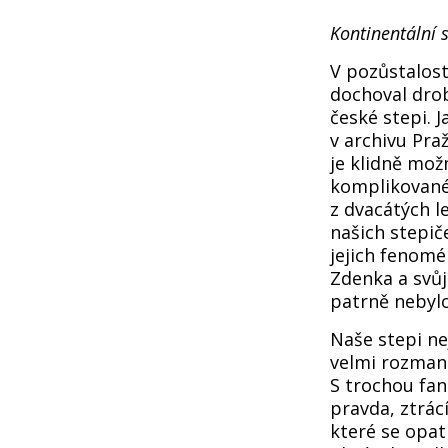
Kontinentální 
V pozůstalost
dochoval drob
české stepi. 
v archivu Pra
je klidně mož
komplikované 
z dvacátých le
našich stepiče
jejich fenomé
Zdenka a svůj
patrně nebylo
Naše stepi ne
velmi rozmani
S trochou fan
pravda, ztrácí
které se opat