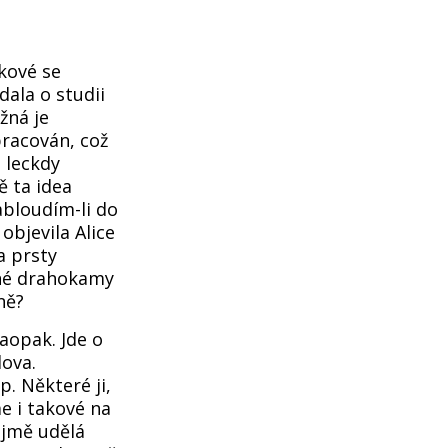
kové se
dala o studii
žná je
pracován, což
 leckdy
 ta idea
abloudím-li do
objevila Alice
a prsty
bné drahokamy
ně?
aopak. Jde o
lova.
. Některé ji,
me i takové na
ejmě udělá