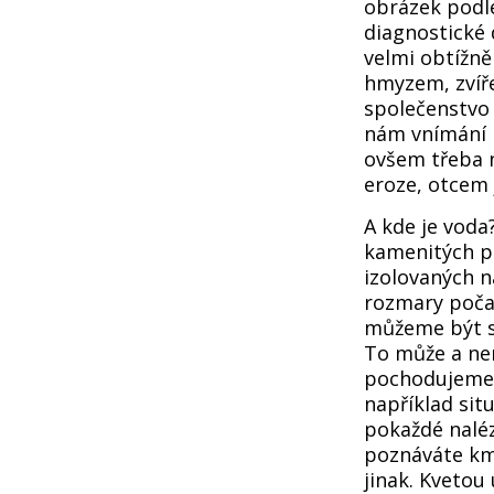
obrázek podle
diagnostické d
velmi obtížně
hmyzem, zvíře
společenstvo 
nám vnímání p
ovšem třeba n
eroze, otcem 
A kde je voda
kamenitých p
izolovaných n
rozmary počas
můžeme být sv
To může a ne
pochodujeme z
například sit
pokaždé naléz
poznáváte kme
jinak. Kvetou 