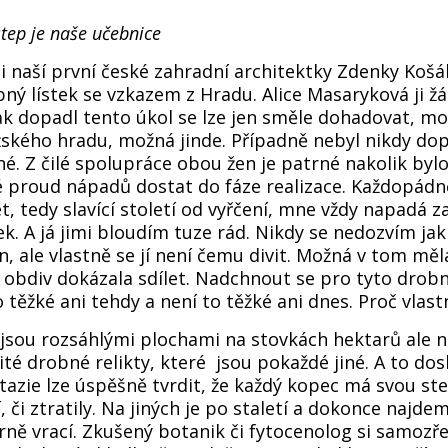
step je naše učebnice
i naší první české zahradní architektky Zdenky Košá
ný lístek se vzkazem z Hradu. Alice Masaryková ji žá
Jak dopadl tento úkol se lze jen směle dohadovat, mo
žského hradu, možná jinde. Případně nebyl nikdy do
né. Z čilé spolupráce obou žen je patrné nakolik bylo
proud nápadů dostat do fáze realizace. Každopádně
t, tedy slavící století od vyřčení, mne vždy napadá z
k. A já jimi bloudím tuze rád. Nikdy se nedozvím jak 
n, ale vlastně se jí není čemu divit. Možná v tom měl
 obdiv dokázala sdílet. Nadchnout se pro tyto dro
 těžké ani tehdy a není to těžké ani dnes. Proč vlast
jsou rozsáhlými plochami na stovkách hektarů ale n
té drobné relikty, které jsou pokaždé jiné. A to dos
tazie lze úspěšně tvrdit, že každý kopec má svou step
, či ztratily. Na jiných je po staletí a dokonce najde
rně vrací. Zkušený botanik či fytocenolog si samozř