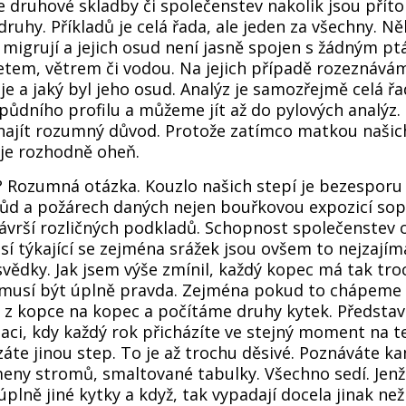
 druhové skladby či společenstev nakolik jsou přít
ruhy. Příkladů je celá řada, ale jeden za všechny. Ně
 migrují a jejich osud není jasně spojen s žádným p
tem, větrem či vodou. Na jejich případě rozeznávám
je a jaký byl jeho osud. Analýz je samozřejmě celá 
ůdního profilu a můžeme jít až do pylových analýz.
ajít rozumný důvod. Protože zatímco matkou našich
je rozhodně oheň.
? Rozumná otázka. Kouzlo našich stepí je bezespor
ůd a požárech daných nejen bouřkovou expozicí so
ávrší rozličných podkladů. Schopnost společenstev 
í týkající se zejména srážek jsou ovšem to nejzajím
ědky. Jak jsem výše zmínil, každý kopec má tak tro
musí být úplně pravda. Zejména pokud to chápeme t
 kopce na kopec a počítáme druhy kytek. Představt
uaci, kdy každý rok přicházíte ve stejný moment na t
áte jinou step. To je až trochu děsivé. Poznáváte k
ny stromů, smaltované tabulky. Všechno sedí. Jenž
úplně jiné kytky a když, tak vypadají docela jinak než