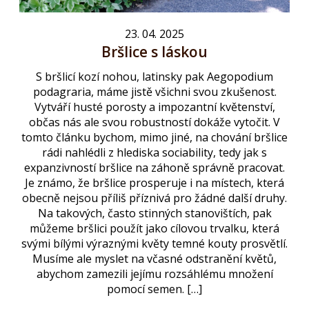
23. 04. 2025
Bršlice s láskou
S bršlicí kozí nohou, latinsky pak Aegopodium
podagraria, máme jistě všichni svou zkušenost.
Vytváří husté porosty a impozantní květenství,
občas nás ale svou robustností dokáže vytočit. V
tomto článku bychom, mimo jiné, na chování bršlice
rádi nahlédli z hlediska sociability, tedy jak s
expanzivností bršlice na záhoně správně pracovat.
Je známo, že bršlice prosperuje i na místech, která
obecně nejsou příliš příznivá pro žádné další druhy.
Na takových, často stinných stanovištích, pak
můžeme bršlici použít jako cílovou trvalku, která
svými bílými výraznými květy temné kouty prosvětlí.
Musíme ale myslet na včasné odstranění květů,
abychom zamezili jejímu rozsáhlému množení
pomocí semen. […]