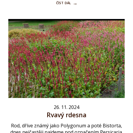
číst dál
26. 11. 2024
Rvavý rdesna
Rod, dříve známý jako Polygonum a poté Bistorta,
dnes nejčastěji najdeme pod označením Persicaria.