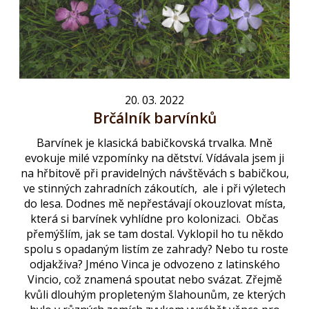
20. 03. 2022
Brčálník barvínků
Barvínek je klasická babičkovská trvalka. Mně
evokuje milé vzpomínky na dětství. Vídávala jsem ji
na hřbitově při pravidelných návštěvách s babičkou,
ve stinných zahradních zákoutích, ale i při výletech
do lesa. Dodnes mě nepřestávají okouzlovat místa,
která si barvínek vyhlídne pro kolonizaci. Občas
přemýšlím, jak se tam dostal. Vyklopil ho tu někdo
spolu s opadaným listím ze zahrady? Nebo tu roste
odjakživa? Jméno Vinca je odvozeno z latinského
Vincio, což znamená spoutat nebo svázat. Zřejmě
kvůli dlouhým propleteným šlahounům, ze kterých