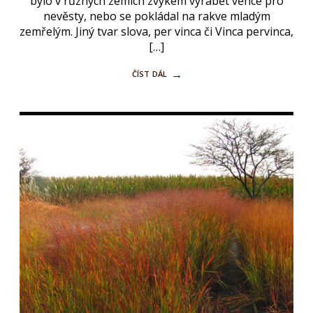
bylo v různých zemích zvykem vyrábět věnce pro
nevěsty, nebo se pokládal na rakve mladým
zemřelým. Jiný tvar slova, per vinca či Vinca pervinca,
[…]
číst dál