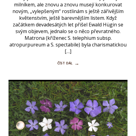
milníkem, ale znovu a znovu musejí konkurovat
novým, „vylepšeným“ rostlinám s ještě zářivějším
květenstvím, ještě barevnějším listem. Když
začátkem devadesátých let přišel Ewald Hügin se
svým objevem, jednalo se o něco převratného.
Matrona (kříženec S. telephium subsp.
atropurpureum a S. spectabile) byla charismatickou
[…]
číst dál