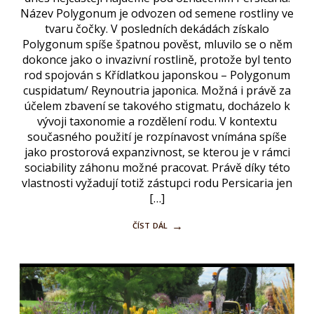
Název Polygonum je odvozen od semene rostliny ve
tvaru čočky. V posledních dekádách získalo
Polygonum spíše špatnou pověst, mluvilo se o něm
dokonce jako o invazivní rostlině, protože byl tento
rod spojován s Křídlatkou japonskou – Polygonum
cuspidatum/ Reynoutria japonica. Možná i právě za
účelem zbavení se takového stigmatu, docházelo k
vývoji taxonomie a rozdělení rodu. V kontextu
současného použití je rozpínavost vnímána spíše
jako prostorová expanzivnost, se kterou je v rámci
sociability záhonu možné pracovat. Právě díky této
vlastnosti vyžadují totiž zástupci rodu Persicaria jen
[…]
číst dál