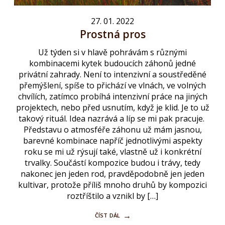
27. 01. 2022
Prostná pros
Už týden si v hlavě pohrávám s různými
kombinacemi kytek budoucích záhonů jedné
privátní zahrady. Není to intenzivní a soustředěné
přemýšlení, spíše to přichází ve vlnách, ve volných
chvílích, zatímco probíhá intenzivní práce na jiných
projektech, nebo před usnutím, když je klid. Je to už
takový rituál. Idea nazrává a líp se mi pak pracuje.
Představu o atmosféře záhonu už mám jasnou,
barevné kombinace napříč jednotlivými aspekty
roku se mi už rýsují také, vlastně už i konkrétní
trvalky. Součástí kompozice budou i trávy, tedy
nakonec jen jeden rod, pravděpodobně jen jeden
kultivar, protože příliš mnoho druhů by kompozici
roztříštilo a vznikl by […]
číst dál