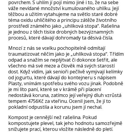
povrchem. S uhlím jí pojí mimo jiné i to, že na sebe
váže nevídané množství kumulovaného uhlíku. Její
těžbou a užitím vytahujeme na světlo staré dobré
téma oxidu uhličitého a principu zátěže životního
prostředí známého jako „uhlíková stopa“. Rašelina
je jednou z těch tisíce drobných bezvýznamných
procesů, které dávají dohromady ta děsivá čísla.
Mnozí z nás se vcelku pochopitelně odmítají
traumatizovat něčím jako je „uhlíková stopa“. Třídím
odpad a snažím se neplýtvat či dokonce šetřit, ale
všechno má své meze a člověk má svých starostí
dost. Když vidím, jak senioři pečlivě vymývají kelímky
od jogurtu, které dávají do kontejneru s nápisem
Plasty, vnímám spotřebu svého vozu jinak. Podobně
je mi líto paní, které se v krámě při placení
nedostává koruna, zatímco její veřejný dluh vzrůstá
tempem 4756Kč za vteřinu. Ocenil jsem, že jí to
pokladní odpustila a korunu jsem jí nechal.
Kompost je cennější než rašelina. Pokud
kompostujete plevel, tak jeho hodnotu samozřejmě
snižujete prací, kterou vložíte následně do pletí.