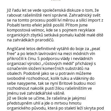
Již řadu let se vede společenská diskuze o tom, že
rabovat rašeliniště není správné. Zahradnický svět
se na tomto procesu podílí lví měrou a sílící import z
Pobaltí tento efekt ještě posílil. Přitom jsme
kompostová velmoc, kde se s pojmem recyklace
organických zbytků setkává pomalu každé malé dítě
na zahrádkách prarodičů.
Angličané letos definitivně vytáhli do boje za „peat
free“ a po letech lavírování na mezi módních vln
přikročili k činu. S podporou vlády i nevládních
organizací výrobci „růstových médií“ přicházejí s
označením složení komerčních substrátů na
obalech. Podobně jako se u potravin můžeme
svobodně rozhodnout, kolik tuku a vlákniny do
sebe nasypeme, tak se nyní Britové budou moci
rozhodnout nakolik pustí žilou rašeliništím ve
jménu své zahrádkářské vášně.
Již ve škole se učíme, že rašelina je jakýmsi
předstupněm uhlí a jde o mrtvou hmotu
organického původu, která po staletí leží skryta pod