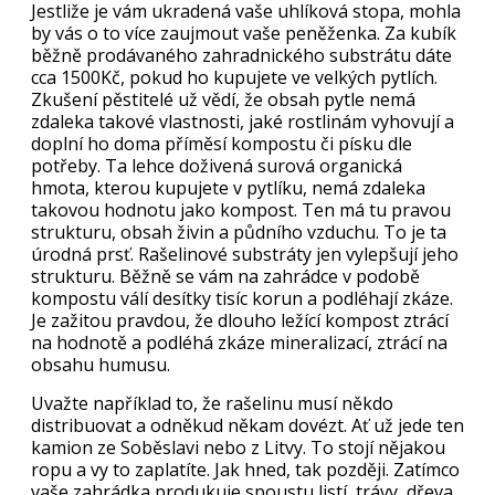
Jestliže je vám ukradená vaše uhlíková stopa, mohla
by vás o to více zaujmout vaše peněženka. Za kubík
běžně prodávaného zahradnického substrátu dáte
cca 1500Kč, pokud ho kupujete ve velkých pytlích.
Zkušení pěstitelé už vědí, že obsah pytle nemá
zdaleka takové vlastnosti, jaké rostlinám vyhovují a
doplní ho doma příměsí kompostu či písku dle
potřeby. Ta lehce doživená surová organická
hmota, kterou kupujete v pytlíku, nemá zdaleka
takovou hodnotu jako kompost. Ten má tu pravou
strukturu, obsah živin a půdního vzduchu. To je ta
úrodná prsť. Rašelinové substráty jen vylepšují jeho
strukturu. Běžně se vám na zahrádce v podobě
kompostu válí desítky tisíc korun a podléhají zkáze.
Je zažitou pravdou, že dlouho ležící kompost ztrácí
na hodnotě a podléhá zkáze mineralizací, ztrácí na
obsahu humusu.
Uvažte například to, že rašelinu musí někdo
distribuovat a odněkud někam dovézt. Ať už jede ten
kamion ze Soběslavi nebo z Litvy. To stojí nějakou
ropu a vy to zaplatíte. Jak hned, tak později. Zatímco
vaše zahrádka produkuje spoustu listí, trávy, dřeva