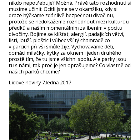
nikdo nepotřebuje? Možná. Právě tato rozhodnutí si
musíme učinit. Ocitli jsme se v okamžiku, kdy si
draze hýčkáme zdánlivě bezpečnou divočinu,
protože se nedokážeme rozhodnout mezi kulturou
předků a naším momentálním zalíbením v pocitu
divočiny. Bojíme se klíšťat, alergií, padajících větví,
listí, louží, ploštic i vůbec vší tý chamradě co
v parcích při vší smůle žije. Vychováváme děti,
domácí miláčky, kytky za oknem i jeden druhého
prostě tím, že tu jsme všichni spolu. Ale parky jsou
tu s námi, tak proč je jen oprašujeme? Co vlastně od
našich parků chceme?
Lidové noviny 7.ledna 2017