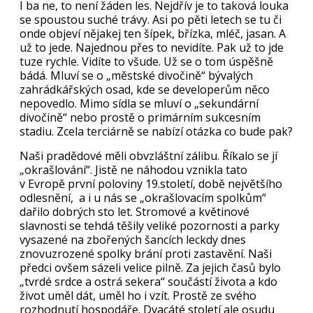
I ba ne, to není žáden les. Nejdřív je to taková louka
se spoustou suché trávy. Asi po pěti letech se tu či
onde objeví nějakej ten šípek, břízka, mléč, jasan. A
už to jede. Najednou přes to nevidíte. Pak už to jde
tuze rychle. Vidíte to všude. Už se o tom úspěšně
bádá. Mluví se o „městské divočině“ bývalých
zahrádkářských osad, kde se developerům něco
nepovedlo. Mimo sídla se mluví o „sekundární
divočině“ nebo prostě o primárním sukcesním
stadiu. Zcela terciárně se nabízí otázka co bude pak?
Naši pradědové měli obvzláštní zálibu. Říkalo se jí
„okrašlování“. Jistě ne náhodou vznikla tato
v Evropě první poloviny 19.století, době největšího
odlesnění, a i u nás se „okrašlovacím spolkům“
dařilo dobrých sto let. Stromové a květinové
slavnosti se tehdá těšily veliké pozornosti a parky
vysazené na zbořených šancích leckdy dnes
znovuzrozené spolky brání proti zastavění. Naši
předci ovšem sázeli velice pilně. Za jejich časů bylo
„tvrdé srdce a ostrá sekera“ součástí života a kdo
život uměl dát, uměl ho i vzít. Prostě ze svého
rozhodnutí hospodáře. Dvacáté století ale osudu