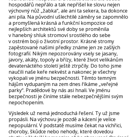
hospodářů nepřálo a tak nepřišel ke slovu nejen
výchovný nůž „žabka“, ale ani ta sekera, ba dokonce
ani pila. Na původní ušlechtilé záměry se zapomnělo
a promyšlená krásná a funkční kompozice od
nejlepších architektů své doby se proměnila
v hanebný shluk stromoví srostlého do sebe
v ostrém boji o životní prostor. Krásné stromy
zapěstované našimi předky známe jen ze zašlých
fotografií. Nikým nepozorovány vsely se jasany,
javory, akáty, topoly a břízy, které život velikánům
devatenáctého století ještě ztrpčily. Do toho jsme
naučili naše keře nekvést a nakonec je všechny
vykopali ve jménu bezpečnosti. Těmto temným
hájům vydupaným na zem dnes říkáme „veřejné
parky“. Pradědové by nás asi hnali. Ve jménu
bezpečnosti je činíme stále nebezpečnějšími svým
nepochopením.
Výsledek už nemá jednoduchá řešení. Ty už jsme
propásli. Na výchovu je pozdě a kácení je velice
nepopulární. V podstatě musíme čekat na vichřici,
choroby, škůdce nebo nehody, které dovedou