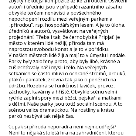
zbytky někdejší kompozice až ke zhroucení. Osvícení
autoři i úředníci jsou v případě razantního zásahu
obvykle terčem nenávisti a povšechného
nepochopení rozdílu mezi veřejným parkem a
„přírodou“, rsp. hospodářským lesem. A je to úloha,
úředníků a autorů, vysvětlovat na veřejných
projednání. Třeba i tak, že černobylská Pripjať je
město v kterém lidé nežijí, příroda tam má
naprostou svobodu konat a je to v pořádku.
V našich městech lidé žijí a mají to v úmyslu i nadále.
Parky byly založeny proto, aby byly libé, krásné a
zušlechťovaly naši mysli i tělo. Na veřejných
setkáních se často mluví o ochraně stromů, brouků,
ptáků i památek, zrovna tak jako o penězích na
údržbu. Rozebírá se funkčnost laviček, provoz,
záchodky, kavárny a hřiště. Obvykle scénu velmi
rychle zaplní spory mezi běžci, pejskaři a matkami
s dětmi. Naše parky jsou totiž sociální scénou. A to
scénou velice dramatickou. Na rostliny a krásu
parků nezbývá tak nějak čas.
Copak si příroda neporadí a není nejmoudřejší?
Není to nějaká stoletá hra na zahradničení, kterou