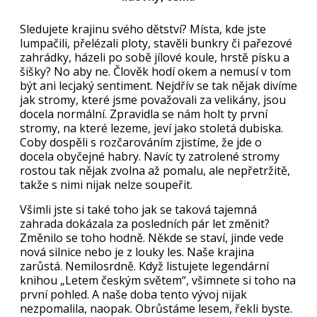
Sledujete krajinu svého dětství? Místa, kde jste
lumpačili, přelézali ploty, stavěli bunkry či pařezové
zahrádky, házeli po sobě jílové koule, hrstě písku a
šišky? No aby ne. Člověk hodí okem a nemusí v tom
být ani lecjaký sentiment. Nejdřív se tak nějak divíme
jak stromy, které jsme považovali za velikány, jsou
docela normální. Zpravidla se nám holt ty první
stromy, na které lezeme, jeví jako stoletá dubiska.
Coby dospěli s rozčarováním zjistíme, že jde o
docela obyčejné habry. Navíc ty zatrolené stromy
rostou tak nějak zvolna až pomalu, ale nepřetržitě,
takže s nimi nijak nelze soupeřit.
Všimli jste si také toho jak se taková tajemná
zahrada dokázala za posledních pár let změnit?
Změnilo se toho hodně. Někde se staví, jinde vede
nová silnice nebo je z louky les. Naše krajina
zarůstá. Nemilosrdně. Když listujete legendární
knihou „Letem českým světem“, všimnete si toho na
první pohled. A naše doba tento vývoj nijak
nezpomalila, naopak. Obrůstáme lesem, řekli byste.