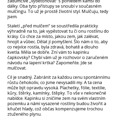
zádumčivé „vybetonovat“ s pohledem kamsi do
dálky. Oba tyto přístupy se snoubí v současném
mulčingu. To už je prostě životní styl. Mulčuju, tedy
jsem.
Staletí „před mulčem“ se soustředila prakticky
výhradně na to, jak vypěstovat tu či onu rostlinu do
krásy. Co chce za místo, jakou zem, jak zalévat,
hnojit a vůbec. Dělat jí pomyšlení. Šlo nám o to, aby
co nejvíce rostla, byla zdravá, bohatě a dlouho
kvetla. Měla se dobře. Zní vám to kapinku
čapkovsky? Chybí vám už je rozhovor o zaručeném
návodu na lapení krtka? Zapomeňte. Jde se
mulčovat.
Cíl je snadný. Zabránit za každou cenu spontánnímu
růstu čehokoliv, co jsme nevysadili my. A ta cena
může být opravdu vysoká. Plachetky, fólie, textilie,
kůry, štěrky, kamínky, štěpky. To vše v nekonečné
nabídce. Kapinku si zničíme zem na svém vlastním
pozemku a námi vysazené rostliny budou živořit a
kňučet hlady, což občas kompenzujeme trochou
ztuženého plynu.