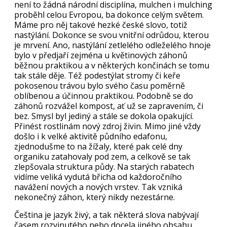
není to žádná národní disciplína, mulchen i mulching
proběhl celou Evropou, ba dokonce celým světem.
Máme pro něj takové hezké české slovo, totiž
nastýlání. Dokonce se svou vnitřní odrůdou, kterou
je mrvení. Ano, nastýlání zetlelého odleželého hnoje
bylo v předjaří zejména u květinových záhonů
běžnou praktikou a v některých končinách se tomu
tak stále děje. Též podestýlat stromy či keře
pokosenou trávou bylo svého času poměrně
oblíbenou a účinnou praktikou. Podobně se do
záhonů rozvážel kompost, ať už se zapravením, či
bez. Smysl byl jediný a stále se dokola opakující.
Přinést rostlinám nový zdroj živin. Mimo jiné vždy
došlo i k velké aktivitě půdního edafonu,
zjednodušme to na žížaly, které pak celé dny
organiku zatahovaly pod zem, a celkově se tak
zlepšovala struktura půdy. Na starých rabatech
vidíme veliká vydutá břicha od každoročního
navážení nových a nových vrstev. Tak vzniká
nekonečný záhon, který nikdy nezestárne.
Čeština je jazyk živý, a tak některá slova nabývají
časem rozvinutého nebo docela jiného obsahu.