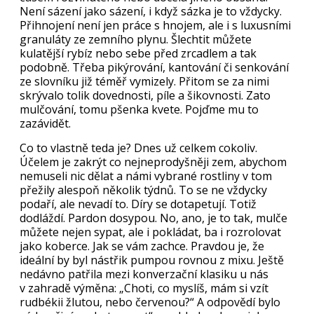
Není sázení jako sázení, i když sázka je to vždycky.
Přihnojení není jen práce s hnojem, ale i s luxusními
granuláty ze zemního plynu. Šlechtit můžete
kulatější rybíz nebo sebe před zrcadlem a tak
podobně. Třeba pikýrování, kantování či senkování
ze slovníku již téměř vymizely. Přitom se za nimi
skrývalo tolik dovednosti, píle a šikovnosti. Zato
mulčování, tomu pšenka kvete. Pojďme mu to
zazávidět.
Co to vlastně teda je? Dnes už celkem cokoliv.
Účelem je zakrýt co nejneprodyšněji zem, abychom
nemuseli nic dělat a námi vybrané rostliny v tom
přežily alespoň několik týdnů. To se ne vždycky
podaří, ale nevadí to. Díry se dotapetují. Totiž
dodláždí. Pardon dosypou. No, ano, je to tak, mulče
můžete nejen sypat, ale i pokládat, ba i rozrolovat
jako koberce. Jak se vám zachce. Pravdou je, že
ideální by byl nástřik pumpou rovnou z mixu. Ještě
nedávno patřila mezi konverzační klasiku u nás
v zahradě výměna: „Choti, co myslíš, mám si vzít
rudbékii žlutou, nebo červenou?“ A odpovědí bylo