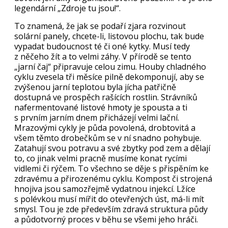
legendární „Zdroje tu jsou!“.
To znamená, že jak se podaří zjara rozvinout
solární panely, chcete-li, listovou plochu, tak bude
vypadat budoucnost té či oné kytky. Musí tedy
z něčeho žít a to velmi záhy. V přírodě se tento
„jarní čaj“ připravuje celou zimu. Houby chladného
cyklu zvesela tři měsíce pilně dekomponují, aby se
zvýšenou jarní teplotou byla jícha patřičně
dostupná ve prospěch rašících rostlin. Strávníků
nafermentované listové hmoty je spousta a ti
s prvním jarním dnem přicházejí velmi lační.
Mrazovými cykly je půda povolená, drobtovitá a
všem těmto drobečkům se v ní snadno pohybuje.
Zatahují svou potravu a své zbytky pod zem a dělají
to, co jinak velmi pracně musíme konat rycími
vidlemi či rýčem. To všechno se děje s přispěním ke
zdravému a přirozenému cyklu. Kompost či strojená
hnojiva jsou samozřejmě vydatnou injekcí. Lžíce
s polévkou musí mířit do otevřených úst, má-li mít
smysl. Tou je zde především zdravá struktura půdy
a půdotvorný proces v běhu se všemi jeho hráči.