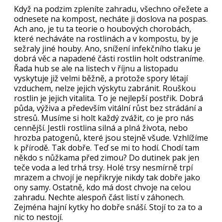
Když na podzim zpleníte zahradu, všechno ořežete a
odnesete na kompost, necháte ji doslova na pospas.
Ach ano, je tu ta teorie o houbových chorobách,
které necháváte na rostlinách a v kompostu, by je
sežraly jiné houby. Ano, snížení infekčního tlaku je
dobrá věc a napadené části rostlin holt odstraníme.
Řada hub se ale na listech v říjnu a listopadu
vyskytuje již velmi běžně, a protože spory létají
vzduchem, nelze jejich výskytu zabránit. Rouškou
rostlin je jejich vitalita. To je nejlepší postřik. Dobrá
půda, výživa a především vitální růst bez strádání a
stresů. Musíme si holt každý zvážit, co je pro nás
cennější. Jestli rostlina silná a plná života, nebo
hrozba patogenů, které jsou stejně všude. Vzhlížíme
k přírodě. Tak dobře. Teď se mi to hodí. Chodí tam
někdo s nůžkama před zimou? Do dutinek pak jen
teče voda a led trhá trsy. Holé trsy nesmírně trpí
mrazem a chvojí je nepřikryje nikdy tak dobře jako
ony samy. Ostatně, kdo má dost chvoje na celou
zahradu. Nechte alespoň část listí v záhonech.
Zejména hajní kytky ho dobře snáší. Stojí to za to a
nic to nestojí.