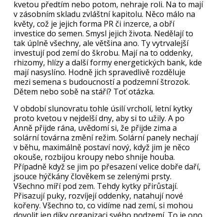
kvetou předtím nebo potom, nehraje roli. Na to mají
v zásobním skladu zvláštní kapitolu. Něco málo na
květy, což je jejich forma PR či inzerce, a obří
investice do semen. Smysl jejich života. Nedělají to
tak úplně všechny, ale většina ano. Ty vytrvalejší
investují pod zemí do škrobu. Mají na to oddenky,
rhizomy, hlízy a další formy energetických bank, kde
mají nasyslíno. Hodně jich spravedlivě rozděluje
mezi semena s budoucností a podzemní štrozok.
Dětem nebo sobě na stáří? Toť otázka.
V období slunovratu tohle úsilí vrcholí, letní kytky
proto kvetou v nejdelší dny, aby si to užily. A po
Anně přijde rána, uvědomí si, že přijde zima a
solární továrna změní režim. Solární panely nechají
v běhu, maximálně postaví nový, když jim je něco
okouše, rozbijou kroupy nebo shnije houba.
Případně když se jim po přesazení velice dobře daří,
jsouce hýčkány člověkem se zelenými prsty.
Všechno míří pod zem. Tehdy kytky přirůstají.
Přisazují puky, rozvíjejí oddenky, natahují nové
kořeny. Všechno to, co vidíme nad zemí, si mohou
dovolit jen díky organizaci svého podzemí. To je ono